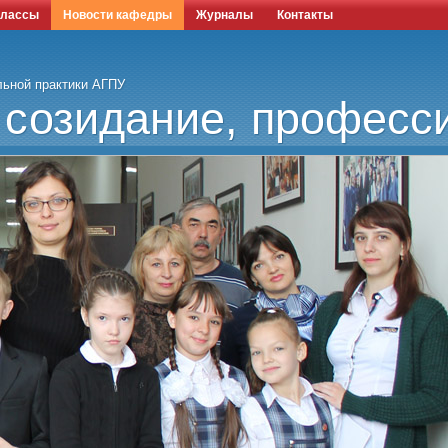
классы
Новости кафедры
Журналы
Контакты
льной практики АГПУ
 созидание, професси