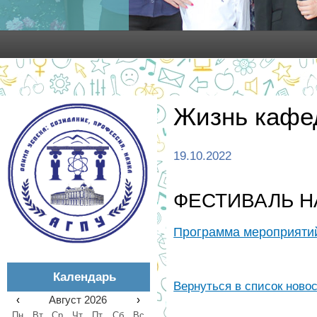
Жизнь кафе
19.10.2022
ФЕСТИВАЛЬ НА
Программа мероприяти
Календарь
Вернуться в список ново
‹
Август 2026
›
Пн
Вт
Ср
Чт
Пт
Сб
Вс