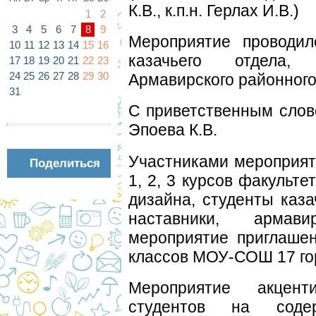
К.В., к.п.н. Герлах И.В.)
1
2
3
4
5
6
7
8
9
Мероприятие проводил
10
11
12
13
14
15
16
казачьего отдела, 
17
18
19
20
21
22
23
24
25
26
27
28
29
30
Армавирского районного
31
С приветственным слов
Эпоева К.В.
Участниками мероприят
Поделиться
1, 2, 3 курсов факульте
дизайна, студенты каза
наставники, армав
мероприятие приглаше
классов МОУ-СОШ 17 го
Мероприятие акцен
студентов на содер