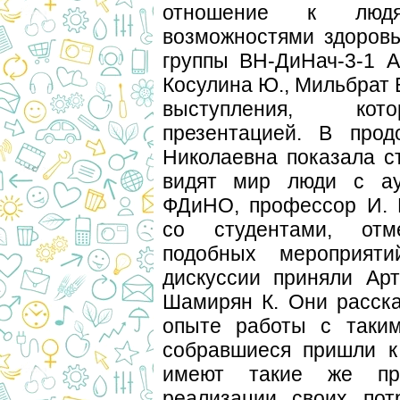
отношение к люд
возможностями здоровь
группы ВН-ДиНач-3-1 А
Косулина Ю., Мильбрат 
выступления, кот
презентацией. В прод
Николаевна показала с
видят мир люди с ау
ФДиНО, профессор И. В
со студентами, отм
подобных мероприяти
дискуссии приняли Арт
Шамирян К. Они расск
опыте работы с таким
собравшиеся пришли к
имеют такие же пр
реализации своих пот