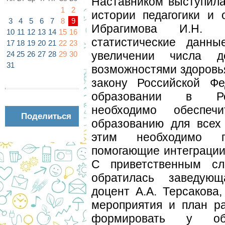
Наставником выступила
1
2
истории педагогики и 
3
4
5
6
7
8
9
Ибрагимова И.Н.
10
11
12
13
14
15
16
статистические данны
17
18
19
20
21
22
23
увеличении числа д
24
25
26
27
28
29
30
31
возможностями здоровь
закону Российской 
образовании в Ро
необходимо обеспе
Поделиться
образованию для всех
этим необходимо пр
помогающие интеграции 
С приветственным сл
обратилась заведую
доцент А.А. Терсакова,
мероприятия и план ра
формировать у обу