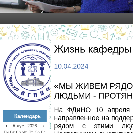
Жизнь кафедры
10.04.2024
«МЫ ЖИВЕМ РЯДО
ЛЮДЬМИ - ПРОТЯН
На ФДиНО 10 апреля с
Календарь
направленное на подде
рядом с этими люд
‹
Август 2026
›
Пн
Вт
Ср
Чт
Пт
Сб
Вс