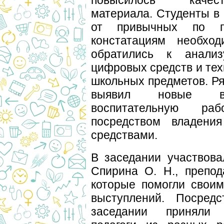
повысилось качест
материала. Студенты в
от привычных по п
констатациям необхо
обратились к анализ
цифровых средств и тех
школьных предметов. Ря
выявил новые во
воспитательную ра
посредством владени
средствами.
В заседании участвова
Спирина О. Н., препод
которые помогли своим
выступлений. Посредс
заседании приняли 