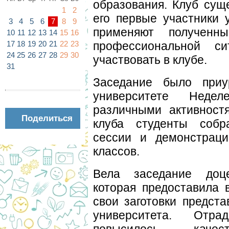
образования. Клуб суще
1
2
его первые участники 
3
4
5
6
7
8
9
применяют полученн
10
11
12
13
14
15
16
профессиональной си
17
18
19
20
21
22
23
24
25
26
27
28
29
30
участвовать в клубе.
31
Заседание было приу
университете Неде
различными активност
Поделиться
клуба студенты собр
сессии и демонстраци
классов.
Вела заседание доц
которая предоставила 
свои заготовки предста
университета. Отра