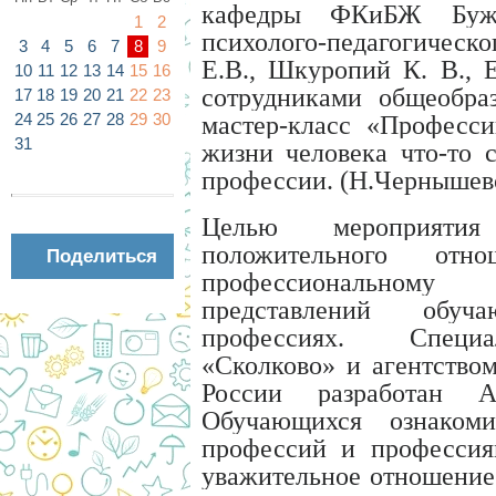
кафедры ФКиБЖ Бужер
1
2
психолого-педагогичес
3
4
5
6
7
8
9
Е.В., Шкуропий К. В., 
10
11
12
13
14
15
16
сотрудниками общеобра
17
18
19
20
21
22
23
24
25
26
27
28
29
30
мастер-класс «Професси
31
жизни человека что-то 
профессии. (Н.Чернышев
Целью мероприяти
положительного отн
Поделиться
профессиональному
представлений обу
профессиях. Специа
«Сколково» и агентство
России разработан А
Обучающихся ознако
профессий и профессия
уважительное отношение