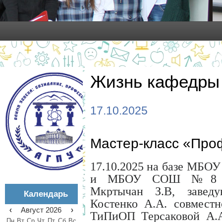
Жизнь кафедры
17.10.2025
Мастер-класс «Про
17.10.2025 на базе М
и МБОУ СОШ №8 де
Мкртычан З.В, заве
Календарь
Костенко А.А. совмест
‹
Август 2026
›
ТиПиОП Терсаковой А.А.
Пн
Вт
Ср
Чт
Пт
Сб
Вс