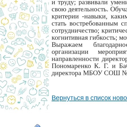
и труду; развивали умен
свою деятельность. Обу
критерии -навыки, каки
стать востребованным с
сотрудничество; критиче
когнитивная гибкость; мо
Выражаем благодарн
организации мероприя
направленности директо
Пономаренко К. Г. и Ба
директора МБОУ СОШ №6
Вернуться в список нов